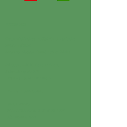
FACEBOOK
Österreichisches Institut für Ungarische
Studien (ÖIUS)
Ausztriai Magyar Kutatóintézet (AMKI)
Adresse:
A-1010 Bécs I / Wien,
Schwedenplatz 2/9
Eingang:
Laurenzerberg 5
ZVR-Zahl:
884465843
Bank:
BAWAG
IBAN:
AT88
6000 0101 1028 4220
BIC:
BAWAATWW